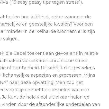
va (“15 easy peasy tips tegen stress”).
aat het en hoe leidt het, zeker wanneer de
lichamelijke en geestelijke kwalen? Voor een
aar minder in de ‘keiharde biochemie’ is zijn
e volgen.
lek die Capel toekent aan gevoelens in relatie
uitmaken van ervaren chronische stress,
tie of somberheid. Hij schrijft dat gevoelens
i lichamelijke aspecten en processen. Mijns
 DNA” naar deze opvatting. Men zou het
en vergelijken met het bespelen van een
 Je kunt de hele viool uit elkaar halen op
t vinden door de afzonderlijke onderdelen van