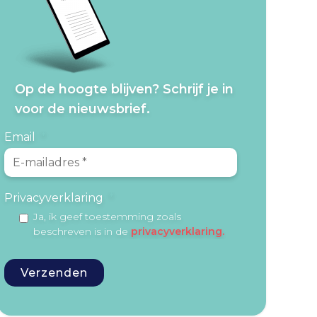
Op de hoogte blijven? Schrijf je in
voor de nieuwsbrief.
Email
*
Privacyverklaring
*
Ja, ik geef toestemming zoals
beschreven is in de
privacyverklaring.