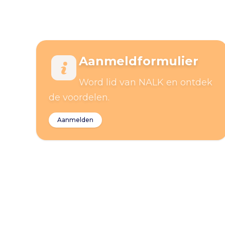
Aanmeldformulier
Word lid van NALK en ontdek
de voordelen.
Aanmelden