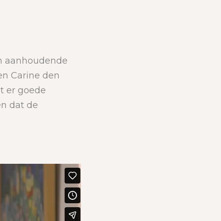
an aanhoudende
en Carine den
t er goede
n dat de