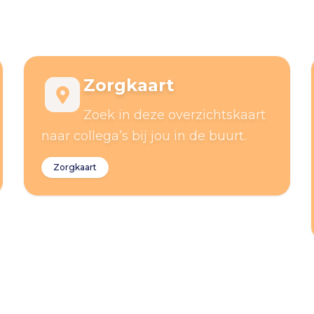
Zorgkaart
Zoek in deze overzichtskaart
naar collega’s bij jou in de buurt.
Zorgkaart