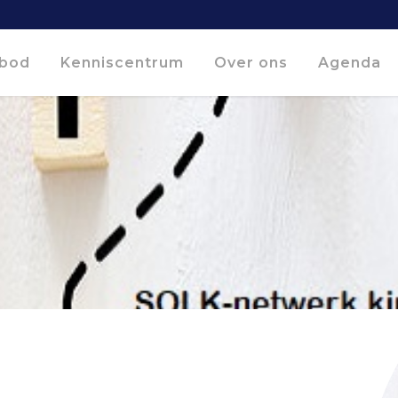
bod
Kenniscentrum
Over ons
Agenda