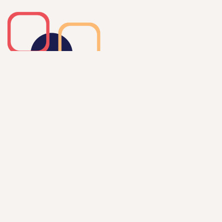
Belangrijke links
> Disclaimer
> Privacy statement
Contact
info@nalk.info