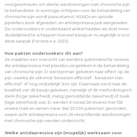
voorgeschreven om allerlei aandoeningen met chronische pijn
te behandelen. In sommige richtlijnen voor de behandeling van
chronische pijn wordt paracetamol, NSAIDs en opioïde
pijnstillers sterk afgeraden, en antidepressiva juist aangeraden.
De onderzoekers in onderstaand artikel hadden als doel meer
duidelijkheid te scheppen hoeveel bewijs er nu eigenlijk is voor
deze aanpak (Ferreira e.a. 2023).
Hoe pakten onderzoekers dit aan?
Ze maakten een overzicht van eerdere systematische reviews
die antidepressiva met placebo vergeleken in de behandeling
van chronische pijn. Er werd primair gekeken naar effect op de
pijn, waarbij de uitkomst ‘bewezen effectief’, ‘bewezen niet-
effectief’ of ‘nog onduidelijk’ kon zijn. Daarnaast werd naar de
kwaliteit van dit bewijs gekeken, namelijk of dit methodologisch
sterk (hoge zekerheid), matig (gemiddelde zekerheid) of zwak
(lage zekerheid) was. Er werden in totaal 26 reviews met 156
unieke trials en samen meer dan 25.000 patiënten gevonden,
waarin acht antidepressiva voor 26 verschillende aandoeningen
met chronische pijn werden onderzocht.
Welke antidepressiva zijn (mogelijk) werkzaam voor