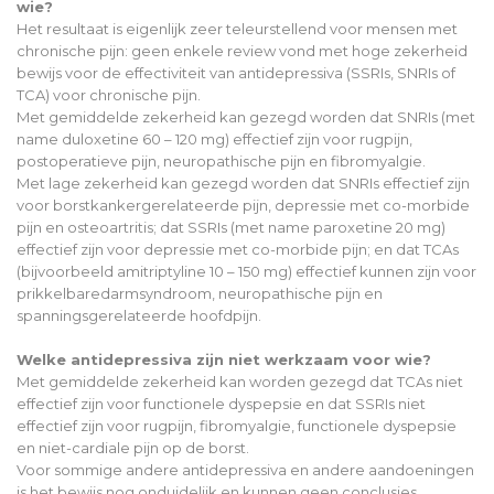
wie?
Het resultaat is eigenlijk zeer teleurstellend voor mensen met
chronische pijn: geen enkele review vond met hoge zekerheid
bewijs voor de effectiviteit van antidepressiva (SSRIs, SNRIs of
TCA) voor chronische pijn.
Met gemiddelde zekerheid kan gezegd worden dat SNRIs (met
name duloxetine 60 – 120 mg) effectief zijn voor rugpijn,
postoperatieve pijn, neuropathische pijn en fibromyalgie.
Met lage zekerheid kan gezegd worden dat SNRIs effectief zijn
voor borstkankergerelateerde pijn, depressie met co-morbide
pijn en osteoartritis; dat SSRIs (met name paroxetine 20 mg)
effectief zijn voor depressie met co-morbide pijn; en dat TCAs
(bijvoorbeeld amitriptyline 10 – 150 mg) effectief kunnen zijn voor
prikkelbaredarmsyndroom, neuropathische pijn en
spanningsgerelateerde hoofdpijn.
Welke antidepressiva zijn niet werkzaam voor wie?
Met gemiddelde zekerheid kan worden gezegd dat TCAs niet
effectief zijn voor functionele dyspepsie en dat SSRIs niet
effectief zijn voor rugpijn, fibromyalgie, functionele dyspepsie
en niet-cardiale pijn op de borst.
Voor sommige andere antidepressiva en andere aandoeningen
is het bewijs nog onduidelijk en kunnen geen conclusies