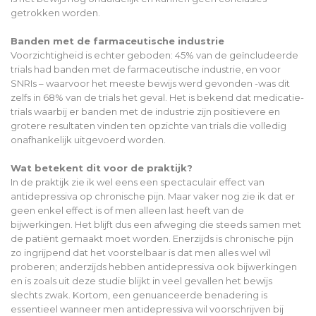
getrokken worden.
Banden met de farmaceutische industrie
Voorzichtigheid is echter geboden: 45% van de geïncludeerde
trials had banden met de farmaceutische industrie, en voor
SNRIs – waarvoor het meeste bewijs werd gevonden -was dit
zelfs in 68% van de trials het geval. Het is bekend dat medicatie-
trials waarbij er banden met de industrie zijn positievere en
grotere resultaten vinden ten opzichte van trials die volledig
onafhankelijk uitgevoerd worden.
Wat betekent dit voor de praktijk?
In de praktijk zie ik wel eens een spectaculair effect van
antidepressiva op chronische pijn. Maar vaker nog zie ik dat er
geen enkel effect is of men alleen last heeft van de
bijwerkingen. Het blijft dus een afweging die steeds samen met
de patiënt gemaakt moet worden. Enerzijds is chronische pijn
zo ingrijpend dat het voorstelbaar is dat men alles wel wil
proberen; anderzijds hebben antidepressiva ook bijwerkingen
en is zoals uit deze studie blijkt in veel gevallen het bewijs
slechts zwak. Kortom, een genuanceerde benadering is
essentieel wanneer men antidepressiva wil voorschrijven bij