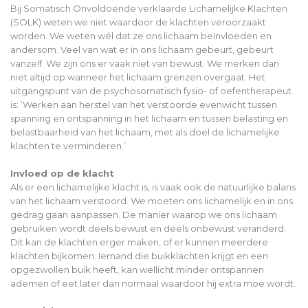
Bij Somatisch Onvoldoende verklaarde Lichamelijke Klachten
(SOLK) weten we niet waardoor de klachten veroorzaakt
worden. We weten wél dat ze ons lichaam beïnvloeden en
andersom. Veel van wat er in ons lichaam gebeurt, gebeurt
vanzelf. We zijn ons er vaak niet van bewust. We merken dan
niet altijd op wanneer het lichaam grenzen overgaat. Het
uitgangspunt van de psychosomatisch fysio- of oefentherapeut
is: ‘Werken aan herstel van het verstoorde evenwicht tussen
spanning en ontspanning in het lichaam en tussen belasting en
belastbaarheid van het lichaam, met als doel de lichamelijke
klachten te verminderen.’
Invloed op de klacht
Als er een lichamelijke klacht is, is vaak ook de natuurlijke balans
van het lichaam verstoord. We moeten ons lichamelijk en in ons
gedrag gaan aanpassen. De manier waarop we ons lichaam
gebruiken wordt deels bewust en deels onbewust veranderd.
Dit kan de klachten erger maken, of er kunnen meerdere
klachten bijkomen. Iemand die buikklachten krijgt en een
opgezwollen buik heeft, kan wellicht minder ontspannen
ademen of eet later dan normaal waardoor hij extra moe wordt.