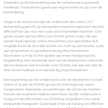
maanden na de behandeling was de verbetering nog steeds
merkbaar. Deelnemers gaven aan erg tevreden te zijn over de
behandeling.
Volgens de auteurs bewijst dit onderzoek dat online CGT-
behandeling gericht op transsymptomatische aspecten van ALK
effectief kan zijn voor een scala aan lichamelijke klachten. Ook
geven zij aan dat het effect van iSOMA groter is dan dat van
eerder bestudeerde online interventies voor specifieke ALK.
Mogelijk komt dit doordat iSOMA zich richt op een breder scala
aan symptomen en gerelateerde psychische klachten.
Bovendien is er bij iSOMA sprake van meer therapeutische
begeleiding. Een aanzienlijk deel van de deelnemers voltooide
alle modules en was tevreden over iSOMA, wat laat zien dat de
interventie haalbaar is en aansluit bij jongvolwassenen.
Een beperking van het onderzoek is dat de deelnemers vooraf
wisten of zij aan de iSOMA-groep of controlegroep waren
toegewezen. Bepaalde verwachtingen die zij hiervan hadden
kunnen de resultaten hebben beïnvloed. Verder onderzoek is
nodig om de effectiviteit van iSOMA te vergelijken met reeds
bestaande therapieën. Daarnaast is het van belang om effecten