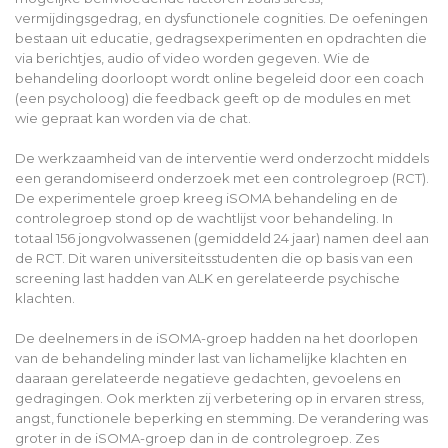
vermijdingsgedrag, en dysfunctionele cognities. De oefeningen
bestaan uit educatie, gedragsexperimenten en opdrachten die
via berichtjes, audio of video worden gegeven. Wie de
behandeling doorloopt wordt online begeleid door een coach
(een psycholoog) die feedback geeft op de modules en met
wie gepraat kan worden via de chat.
De werkzaamheid van de interventie werd onderzocht middels
een gerandomiseerd onderzoek met een controlegroep (RCT).
De experimentele groep kreeg iSOMA behandeling en de
controlegroep stond op de wachtlijst voor behandeling. In
totaal 156 jongvolwassenen (gemiddeld 24 jaar) namen deel aan
de RCT. Dit waren universiteitsstudenten die op basis van een
screening last hadden van ALK en gerelateerde psychische
klachten.
De deelnemers in de iSOMA-groep hadden na het doorlopen
van de behandeling minder last van lichamelijke klachten en
daaraan gerelateerde negatieve gedachten, gevoelens en
gedragingen. Ook merkten zij verbetering op in ervaren stress,
angst, functionele beperking en stemming. De verandering was
groter in de iSOMA-groep dan in de controlegroep. Zes