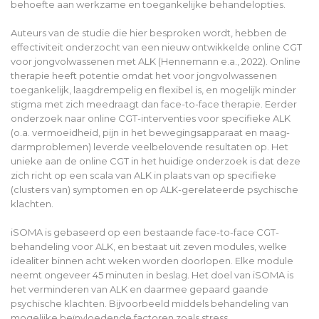
behoefte aan werkzame en toegankelijke behandelopties.
Auteurs van de studie die hier besproken wordt, hebben de
effectiviteit onderzocht van een nieuw ontwikkelde online CGT
voor jongvolwassenen met ALK (Hennemann e.a., 2022). Online
therapie heeft potentie omdat het voor jongvolwassenen
toegankelijk, laagdrempelig en flexibel is, en mogelijk minder
stigma met zich meedraagt dan face-to-face therapie. Eerder
onderzoek naar online CGT-interventies voor specifieke ALK
(o.a. vermoeidheid, pijn in het bewegingsapparaat en maag-
darmproblemen) leverde veelbelovende resultaten op. Het
unieke aan de online CGT in het huidige onderzoek is dat deze
zich richt op een scala van ALK in plaats van op specifieke
(clusters van) symptomen en op ALK-gerelateerde psychische
klachten.
iSOMA is gebaseerd op een bestaande face-to-face CGT-
behandeling voor ALK, en bestaat uit zeven modules, welke
idealiter binnen acht weken worden doorlopen. Elke module
neemt ongeveer 45 minuten in beslag. Het doel van iSOMA is
het verminderen van ALK en daarmee gepaard gaande
psychische klachten. Bijvoorbeeld middels behandeling van
mogelijke beïnvloedende factoren zoals stress,