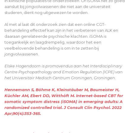
in klinische populaties te onderzoeken. Of iSOMA net zo goed
aansluit bij jongvolwassenen die niet aan de universiteit
studeren, dient nog uitgewezen te worden.
Al met al laat dit onderzoek zien dat een online CGT-
behandeling effectief kan zijn in het verbeteren van ALK en
daaraan gerelateerde psychische klachten. iSOMA is
toegankelijk en laagdrempelig, waardoor het een
veelbelovende behandeling is om in te zetten bij
jongvolwassenen.
Elske Hogendoorn is promovendus aan het Interdisciplinary
Centre Psychopathology and Emotion Regulation (ICPE) van
het Universitair Medisch Centrum Groningen, Groningen.
Hennemann S, Böhme K, Kleinstäuber M, Baumeister H,
Küchler AM, Ebert DD, Witthöft M. Internet-based CBT for
somatic symptom distress (iSOMA) in emerging adults: A
randomized controlled trial. J Consult Clin Psychol. 2022
Apr;90(4):353-365.