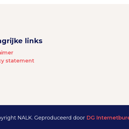
grijke links
aimer
acy statement
yright NALK. Geproduceerd door
DG Internetbur