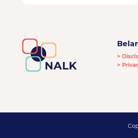
Belan
> Discl
> Priv
Cop