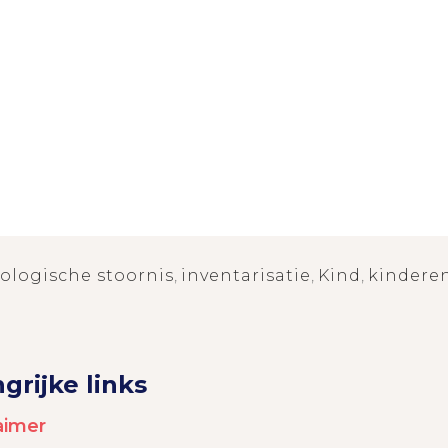
ologische stoornis
,
inventarisatie
,
Kind
,
kindere
grijke links
aimer