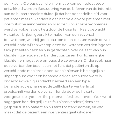
een klacht. Op basis van die informatie kon een selectietool
ontwikkeld worden. Bestudering van de brieven van de internist
aan de huisarts maakte duidelijk dat het behandelbeleid voor
patiënten met FSS anders is dan het beleid voor patiënten met
internistische aandoeningen. Met behulp van video-opnames
werd vervolgens de uitleg door de huisarts in kaart gebracht.
Huisartsen blijken gebruik te maken van een zevental
bouwstenen, waarbij geen patroon te ontdekken was in de vele
verschillende wijzen waarop deze bouwstenen werden ingezet.
Ook patiënten hebben hun gedachten over de aard van hun
klachten. Ze leggen verbanden, o.a. tussen hun lichamelijke
klachten en negatieve emoties die ze ervaren. Onderzoek naar
deze verbanden bracht aan het licht dat patiënten dit op
verschillende manieren doen. Kennis hiervan is belangrijk als
uitgangspunt voor een behandeladvies. Tot nu toe werd in
onderzoek weinig aandacht besteed aan één type
behandeladvies, namelijk de zelfhulpinterventie. In dit
proefschrift worden de verschillende door de huisarts
voorgestelde typen zelfhulpinterventies beschreven. Ook werd
nagegaan hoe dergelijke zelfhulpinterventies tijdens het
gesprek tussen patiënt en huisarts tot stand komen, én wat
maakt dat de patiënt een interventies gaat uitvoeren.